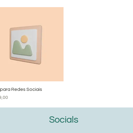
Visualização rápida
 para Redes Sociais
o
9,00
Socials