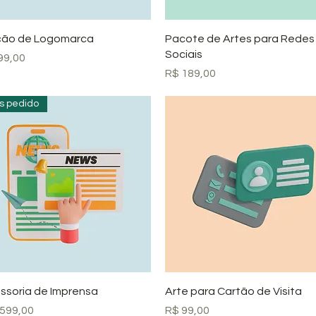
Visualização rápida
Visualização rápida
ção de Logomarca
Pacote de Artes para Redes
Sociais
o
99,00
Preço
R$ 189,00
s pedido
Visualização rápida
Visualização rápida
ssoria de Imprensa
Arte para Cartão de Visita
o
Preço
.599,00
R$ 99,00