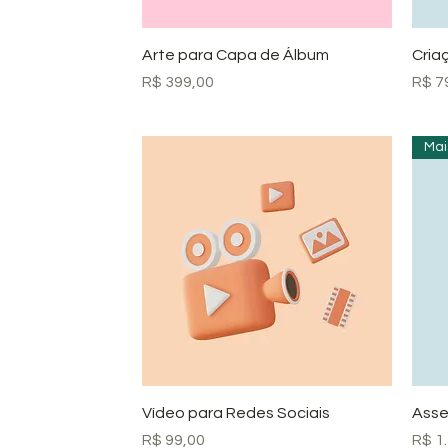
Visualização rápida
Arte para Capa de Álbum
Cria
Preço
Preç
R$ 399,00
R$ 7
Mai
Visualização rápida
Vídeo para Redes Sociais
Asse
Preço
Preç
R$ 99,00
R$ 1