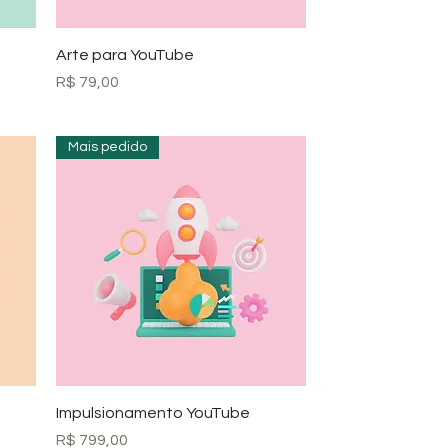
Visualização rápida
Arte para YouTube
Preço
R$ 79,00
Mais pedido
Visualização rápida
Impulsionamento YouTube
Preço
R$ 799,00