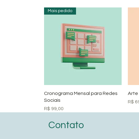
Mais pedido
Visualização rápida
Cronograma Mensal para Redes
Arte
Sociais
Preç
R$ 6
Preço
R$ 99,00
Contato