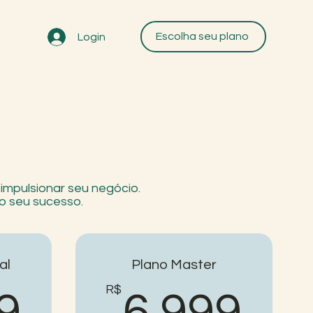
Escolha seu plano
Login
impulsionar seu negócio.
o seu sucesso.
al
Plano Master
4.999R$
R$
6.
9
6.999