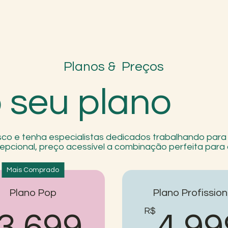
Planos & Preços
 seu plano
co e tenha especialistas dedicados trabalhando para 
epcional, preço acessível a combinação perfeita para 
Mais Comprado
Plano Pop
Plano Profission
9R$
3.699R$
R$
3.699
4.99