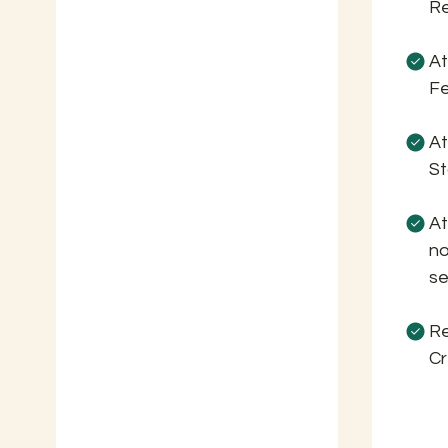
Re
At
F
At
St
At
no
s
Re
C