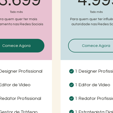
Todo mês
Todo mês
ra quem quer ter mais
Para quem quer ter influê
amento nas Redes Sociais
autoridade nas Redes So
Comece Agora
Comece Agora
Designer Profissional
1 Designer Profiss
Editor de Vídeo
1 Editor de Vídeo
Redator Profissional
1 Redator Profissi
Gestor de Tráfego
1 Estrategista Digi